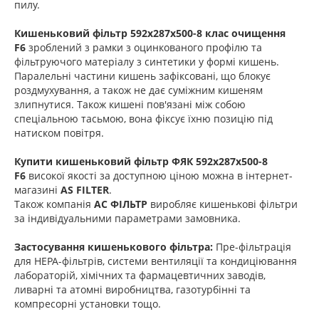
пилу.
Кишеньковий фільтр 592х287х500-8 клас очищення
F6
зроблений з рамки з оцинкованого профілю та
фільтруючого матеріалу з синтетики у формі кишень.
Паралельні частини кишень зафіксовані, що блокує
роздмухування, а також не дає суміжним кишеням
злипнутися. Також кишені пов'язані між собою
спеціальною тасьмою, вона фіксує їхню позицію під
натиском повітря.
Купити кишеньковий фільтр
ФЯК 592х287х500-8
F6
високої якості за доступною ціною можна в інтернет-
магазині
AS FILTER
.
Також компанія
АС ФІЛЬТР
виробляє кишенькові фільтри
за індивідуальними параметрами замовника.
Застосування кишенькового фільтра:
Пре-фільтрація
для НЕРА-фільтрів, системи вентиляції та кондиціювання
лабораторій, хімічних та фармацевтичних заводів,
ливарні та атомні виробництва, газотурбінні та
компресорні установки тощо.