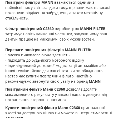
Повітряні фільтри MANN
вважаються одними з
найякісніших у світі, завдяки тому, що вони мають високі
показники відділення забруднень, а також механічну
стабільність.
Фільтр повітряний C2360
виробництво
MANN-FILTER
затримує навіть найменші частинки, завдяки чому ваш
двигун працює на максимумі своїх можливостей.
Переваги повітряних фільтрів MANN-FILTER:
• висока пиловловлююча здатність
• підходять до будь-якого моторного відсіку
• індивідуальний до кожної модифікації автомобіля або
іншої техніки. Якщо для вашої техніки чи обладнання
настав час купити повітряний фільтр, настійно
рекомендуємо звернути свою увагу на бренд
MANN
Повітряний фільтр Манн C2360
дозволяє досягти
максимального результату у захисті вашого двигуна від
потрапляння сторонніх частинок.
Купити повітряний фільтр Mann C2360
оригінальної
якості за доступною ціною Ви можете в інтернет-магазині