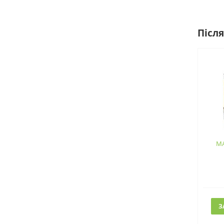
Після
MA
З