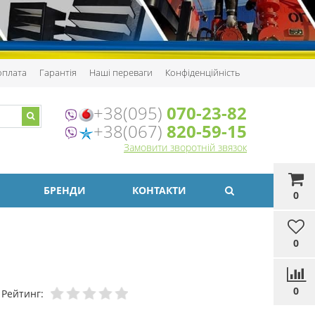
 оплата
Гарантія
Наші переваги
Конфіденційність
+38(095)
070-23-82
+38(067)
820-59-15
Замовити зворотній звязок
БРЕНДИ
КОНТАКТИ
0
0
0
Рейтинг: