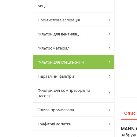
Акції
Промислова аспірація
Фільтри для вентиляції
Фільтроматеріал
Фільтри для спецтехніки
Гідравлічні фільтри
Фільтри для компресорів та
насосів
Олива промислова
Опис
Графітові лопатки
MANN
забрудн