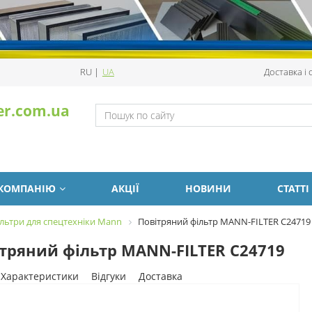
RU
|
UA
Доставка і
er.com.ua
 КОМПАНІЮ
АКЦІЇ
НОВИНИ
СТАТТІ
льтри для спецтехніки Mann
Повітряний фільтр MANN-FILTER C24719
тряний фільтр MANN-FILTER C24719
Характеристики
Відгуки
Доставка