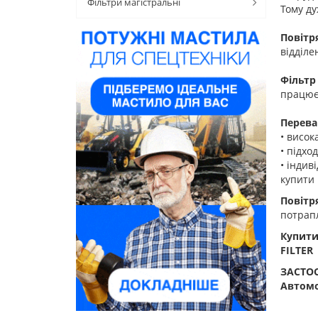
Фільтри магістральні
Тому ду
Повітр
відділе
Фільтр
працює 
Перева
• висо
• підхо
• індив
купити 
Повітр
потрапл
Купити
FILTER
ЗАСТО
Автомо