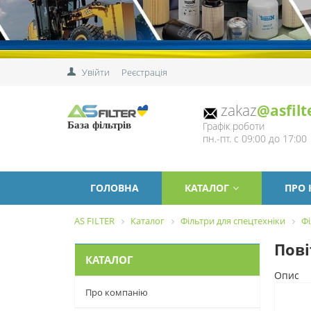
Увійти
Реєстрація
zakaz
@asfilt
Графік роботи
База фільтрів
пн.-пт. с 09:00 до 17:00
ГОЛОВНА
КАТАЛОГ
ПРО
AS FILTER
Каталог
Фільтри для спецтехніки
Фі
Пові
КАТАЛОГ
Опис
Про компанію