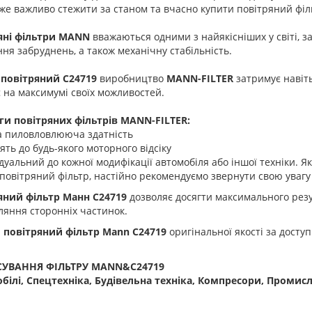
же важливо стежити за станом та вчасно купити повітряний філь
яні фільтри MANN
вважаються одними з найякісніших у світі, з
ння забруднень, а також механічну стабільність.
 повітряний C24719
виробництво
MANN-FILTER
затримує навіт
на максимумі своїх можливостей.
ги повітряних фільтрів MANN-FILTER:
ка пиловловлююча здатність
дять до будь-якого моторного відсіку
ідуальний до кожної модифікації автомобіля або іншої техніки. 
повітряний фільтр, настійно рекомендуємо звернути свою уваг
яний фільтр Манн C24719
дозволяє досягти максимального резул
яння сторонніх частинок.
 повітряний фільтр Mann C24719
оригінальної якості за досту
СУВАННЯ ФІЛЬТРУ MANN&C24719
білі, Спецтехніка, Будівельна техніка, Компресори, Промис