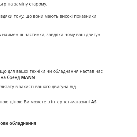
тр на заміну старому.
авдяки тому, що вони мають високі показники
ь найменші частинки, завдяки чому ваш двигун
Якщо для вашої техніки чи обладнання настав час
у на бренд
MANN
ьтату в захисті вашого двигуна від
пною ціною Ви можете в інтернет-магазині
AS
лове обладнання