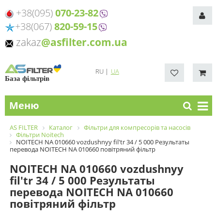
+38(095)
070-23-82
+38(067)
820-59-15
zakaz
@asfilter.com.ua
RU
|
UA
База фільтрів
Меню
AS FILTER
Каталог
Фільтри для компресорів та насосів
Фільтри Noitech
NOITECH NA 010660 vozdushnyy fil'tr 34 / 5 000 Результаты
перевода NOITECH NA 010660 повітряний фільтр
NOITECH NA 010660 vozdushnyy
fil'tr 34 / 5 000 Результаты
перевода NOITECH NA 010660
повітряний фільтр