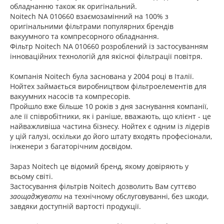
обладнанню також як оригінальний.
Noitech NA 010660
взаємозамінний на 100% з
оригінальними фільтрами популярних брендів
вакуумного та компресорного обладнання.
Фільтр Noitech NA 010660 розроблений із застосуванням
інноваційних технологій для якісної фільтрації повітря.
Компанія Noitech була заснована у 2004 році в Італії.
Нойтех займається виробництвом фільтроелементів для
вакуумних насосів та компресорів.
Пройшло вже більше 10 років з дня заснування компанії,
але її співробітники, як і раніше, вважають, що клієнт - це
найважливіша частина бізнесу. Нойтех є одним із лідерів
у цій галузі, оскільки до його штату входять професіонали,
інженери з багаторічним досвідом.
Зараз Noitech це відомий бренд, якому довіряють у
всьому світі.
Застосування фільтрів Noitech дозволить Вам суттєво
заощаджувати
на технічному обслуговуванні, без шкоди,
завдяки доступній вартості продукції.