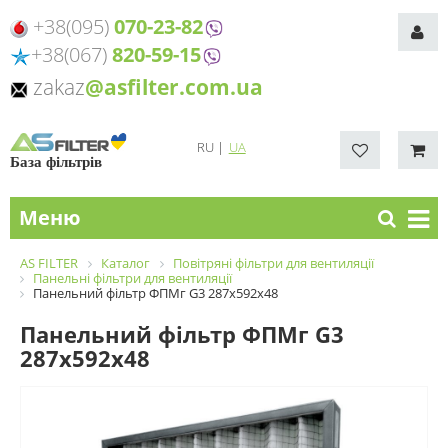
+38(095)
070-23-82
+38(067)
820-59-15
zakaz
@asfilter.com.ua
RU
|
UA
База фільтрів
Меню
AS FILTER
Каталог
Повітряні фільтри для вентиляції
Панельні фільтри для вентиляції
Панельний фільтр ФПМг G3 287х592х48
Панельний фільтр ФПМг G3
287х592х48