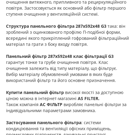
очищення витяжного, припливного та рециркуляційного
повітря. Застосовується як основний або фільтр першого
ступеня очищення у вентиляційній системі.
Структура панельного фільтра 287х592х48 G3
така: він
зроблений з оцинкованого профілю П-подібної форми,
всередині якого прикріплений гофрований фільтраційний
матеріал та грати з боку входу повітря.
Панельний фільтр 287х592х48 клас фільтрації G3
гарантує тонке та грубе очищення повітря. Клас
очищення залежить від типу матеріалу, що фільтрує.
Вибір матеріалу обумовлений умовами в яких буде
використаний фільтр та його основне призначення.
Купити панельний фільтр
високої якості за доступною
ціною можна в інтернет-магазині
AS FILTER.
Також компанія
АС ФІЛЬТР
виробляє панельні фільтри за
індивідуальними параметрами замовника.
Застосування панельного фільтра
: системи
кондиціювання та вентиляції офісних приміщень,
промислових підприємств, лакувальні пристрої,