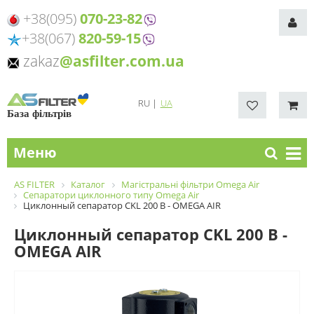
+38(095)
070-23-82
+38(067)
820-59-15
zakaz
@asfilter.com.ua
RU
|
UA
База фільтрів
Меню
AS FILTER
Каталог
Магістральні фільтри Omega Air
Сепаратори циклонного типу Omega Air
Циклонный сепаратор CKL 200 B - OMEGA AIR
Циклонный сепаратор CKL 200 B -
OMEGA AIR