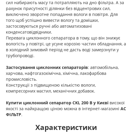
сил набирають масу та потрапляють на дно фільтра. А за
рахунок присутності ділянки без відцентрових сил,
виключено зворотне попадання вологи в повітря. Для
того щоб успішно вивести вологу та домішки,
застосовуються ручні або автоматизовані
конденсатовідвідники.
Перевага циклонного сепаратора в тому, що він знижує
вологість у повітрі, це усуне корозію частин обладнання, а
в холодний зимовий період не дасть воді замерзнути у
трубопроводі.
Застосування циклонних сепараторів
: автомобільна,
харчова, нафтогазохімічна, хімічна, лакофарбова
промисловість.
Конструкції з підвищеною кількістю вологи,
компресорних мастил, механічних добавок.
Купити циклонний сепаратор CKL 200 B у Києві
високої
якості за найкращою ціною можна в інтернет-магазині
АС
ФІЛЬТР
.
Характеристики