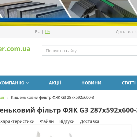
RU
|
UA
Доставка і
er.com.ua
 КОМПАНІЮ
АКЦІЇ
НОВИНИ
СТАТТІ
ції
Кишеньковий фільтр ФЯК G3 287х592х600-3
ньковий фільтр ФЯК G3 287х592х600-
Характеристики
Файли
Відгуки
Доставка