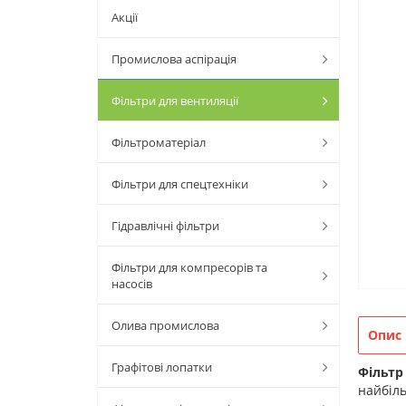
Акції
Промислова аспірація
Фільтри для вентиляції
Фільтроматеріал
Фільтри для спецтехніки
Гідравлічні фільтри
Фільтри для компресорів та
насосів
Олива промислова
Опис
Графітові лопатки
Фільтр
найбіль