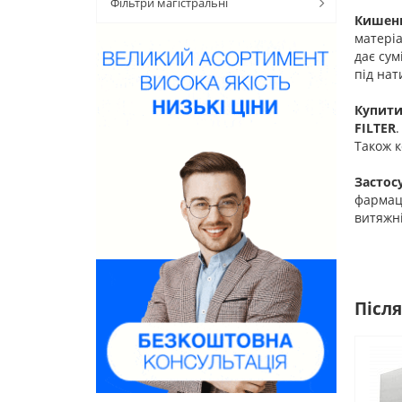
Фільтри магістральні
Кишень
матеріа
дає сум
під нат
Купити
FILTER
.
Також 
Застос
фармаце
витяжн
Після