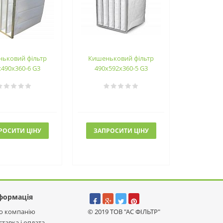
ьковий фільтр
Кишеньковий фільтр
х490х360-6 G3
490х592х360-5 G3
РОСИТИ ЦІНУ
ЗАПРОСИТИ ЦІНУ
формація
о компанію
© 2019 ТОВ "АС ФІЛЬТР"
ставка і оплата