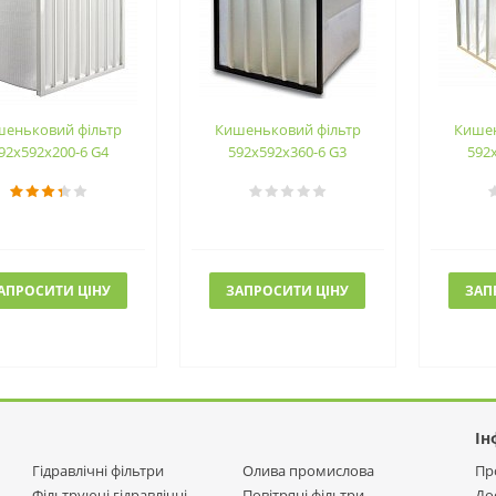
шеньковий фільтр
Кишеньковий фільтр
Кишен
92х592х200-6 G4
592х592х360-6 G3
592
АПРОСИТИ ЦІНУ
ЗАПРОСИТИ ЦІНУ
ЗАП
Ін
Гідравлічні фільтри
Олива промислова
Пр
Фільтруючі гідравлічні
Повітряні фільтри
До