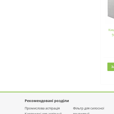
Ки
5
З
Рекомендовані розділи
Промислова аспірація
Фільтр для силосної
Картриджі для аспірації
вентиляції