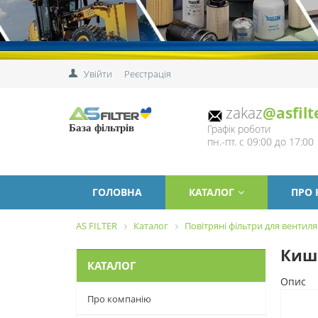
Увійти
Реєстрація
zakaz
@asfilt
Графік роботи
База фільтрів
пн.-пт. с 09:00 до 17:00
ГОЛОВНА
КАТАЛОГ
ПРО
AS FILTER
Каталог
Повітряні фільтри для вентиля
Кише
КАТАЛОГ
Опис
Про компанію