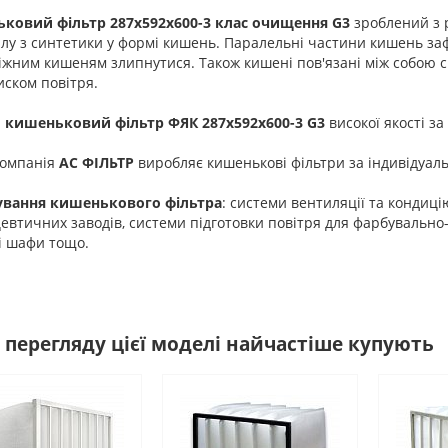
ковий фільтр 287х592х600-3 клас очищення G3
зроблений з 
лу з синтетики у формі кишень. Паралельні частини кишень зафі
іжним кишеням злипнутися. Також кишені пов'язані між собою 
иском повітря.
 кишеньковий фільтр
ФЯК 287х592х600-3 G3
високої якості з
компанія
АС ФІЛЬТР
виробляє кишенькові фільтри за індивідуа
ування кишенькового фільтра
: системи вентиляції та кондиці
втичних заводів, системи підготовки повітря для фарбувально-
і шафи тощо.
 перегляду цієї моделі найчастіше купують