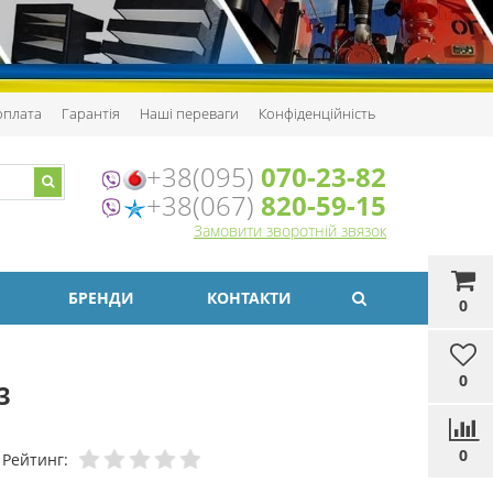
 оплата
Гарантія
Наші переваги
Конфіденційність
+38(095)
070-23-82
+38(067)
820-59-15
Замовити зворотній звязок
БРЕНДИ
КОНТАКТИ
0
0
3
0
Рейтинг: