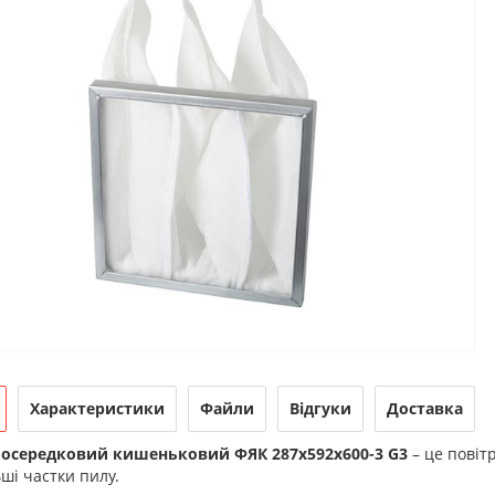
Характеристики
Файли
Відгуки
Доставка
 осередковий кишеньковий ФЯК 287х592х600-3 G3
– це повіт
ші частки пилу.