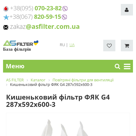
+38(095)
070-23-82
+38(067)
820-59-15
zakaz
@asfilter.com.ua
RU
|
UA
База фільтрів
Меню
AS FILTER
Каталог
Повітряні фільтри для вентиляції
Кишеньковий фільтр ФЯК G4 287х592х600-3
Кишеньковий фільтр ФЯК G4
287х592х600-3