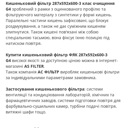
Кишеньковий фільтр 287х592х600-3 клас очищення
G4
зроблений з рамки з оцинкованого профілю та
фільтруючого матеріалу з синтетики у формі кишень.
Паралельні частини кишень зафіксовані, що блокує
роздмухування, а також не дає суміжним кишеням
злипнутися. Також кишені пов'язані між собою
спеціальною тасьмою, вона фіксує їхню позицію під
натиском повітря.
Купити кишеньковий фільтр
ФЯК 287х592х600-3
G4
високої якості за доступною ціною можна в інтернет-
магазині
AS FILTER
.
Також компанія
АС ФІЛЬТР
виробляє кишенькові фільтри
за індивідуальними параметрами замовника.
Застосування кишенькового фільтра
: системи
вентиляції та кондиціювання лабораторій, хімічних та
фармацевтичних заводів, системи підготовки повітря для
фарбувально-сушильних камер, турбіни подачі повітря,
витяжні шафи тощо.