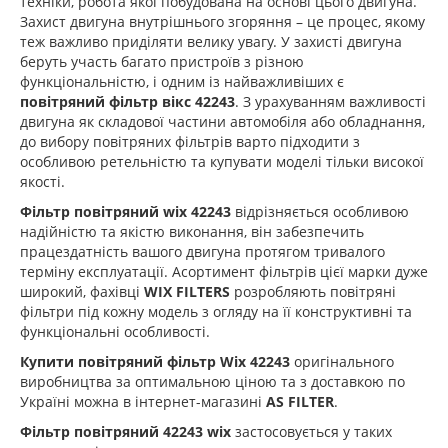
техніки, робота якої побудована на основі цього двигуна.
Захист двигуна внутрішнього згоряння – це процес, якому
теж важливо приділяти велику увагу. У захисті двигуна
беруть участь багато пристроїв з різною
функціональністю, і одним із найважливіших є
повітряний фільтр вікс 42243
. З урахуванням важливості
двигуна як складової частини автомобіля або обладнання,
до вибору повітряних фільтрів варто підходити з
особливою ретельністю та купувати моделі тільки високої
якості.
Фільтр повітряний wix 42243
відрізняється особливою
надійністю та якістю виконання, він забезпечить
працездатність вашого двигуна протягом тривалого
терміну експлуатації. Асортимент фільтрів цієї марки дуже
широкий, фахівці
WIX FILTERS
розробляють повітряні
фільтри під кожну модель з огляду на її конструктивні та
функціональні особливості.
Купити повітряний фільтр Wix 42243
оригінального
виробництва за оптимальною ціною та з доставкою по
Україні можна в інтернет-магазині
AS FILTER
.
Фільтр повітряний 42243 wix
застосовується у таких