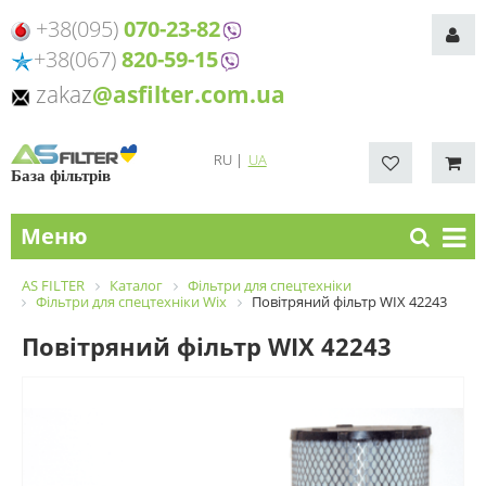
+38(095)
070-23-82
+38(067)
820-59-15
zakaz
@asfilter.com.ua
RU
|
UA
База фільтрів
Меню
AS FILTER
Каталог
Фільтри для спецтехніки
Фільтри для спецтехніки Wix
Повітряний фільтр WIX 42243
Повітряний фільтр WIX 42243