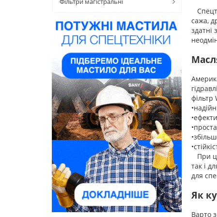
Фільтри магістральні
Спецтех
сажа, д
здатні 
неодмін
Масл
Америка
гідравл
фільтр 
•надійн
•ефекти
•проста
•збільш
•стійкі
При ць
так і д
для спе
Як к
Варто з