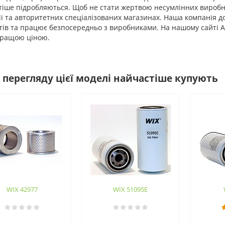
іше підробляються. Щоб не стати жертвою несумлінних виробник
ї та авторитетних спеціалізованих магазинах. Наша компанія д
ів та працює безпосередньо з виробниками. На нашому сайті As 
кращою ціною.
 перегляду цієї моделі найчастіше купують
WIX 42977
WIX 51095E