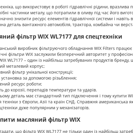
ніка, що використовує в роботі гідравлічні рідини, вразлива п
рібні частинки металу, що потрапили в оливу під час його виго
значно знизити ресурс елементів гідравлічної системи і навіть в
на деталь вантажного автомобіля, трактора, комбайна чи верста
яний фільтр WIX WL7177 для спецтехніки
нський виробник фільтруючого обладнання WIX Filters працює н
ічні фільтри WIX заслужили безперечний авторитет у професіона
WIX WL7177 – один із найбільш затребуваних продуктів бренду, щ
ий металевий корпус;
вний фільтр унікальної конструкції;
 установка за допомогою різьблення;
ений ресурс роботи;
сть до корозії, перепадів температури та ударів.
ому деталь має стандартний тип підключення і тому купити WI
ля техніки з Європи, Азії та країн СНД. Справжня американська я
цтехніки дуже популярним у механізаторів.
упити масляний фільтр WIX
гадати, що фільтр WIX WL7177 не тільки один із найбільш затреб