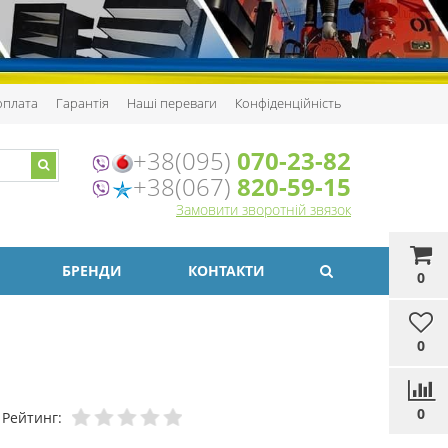
 оплата
Гарантія
Наші переваги
Конфіденційність
+38(095)
070-23-82
+38(067)
820-59-15
Замовити зворотній звязок
БРЕНДИ
КОНТАКТИ
0
0
0
Рейтинг: