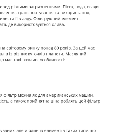
еред різними загрязненнями. Пісок, вода, осади,
товлення, транспортування та використання,
ивести її з ладу. Фільтруючий елемент –
та, де використовується олива.
а світовому ринку понад 80 років. За цей час
лів із різних куточків планети. Масляний
о має такі важливі особливості:
X фільтр можна як для американських машин,
кість, а також прийнятна ціна роблять цей фільтр
уваних, але й один із елементів таких типу, що