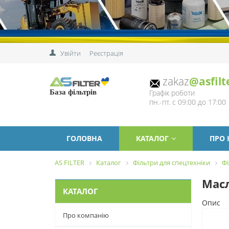
Увійти
Реєстрація
zakaz
@asfilt
Графік роботи
База фільтрів
пн.-пт. с 09:00 до 17:00
ГОЛОВНА
КАТАЛОГ
ПРО
AS FILTER
Каталог
Фільтри для спецтехніки
Фі
Масл
КАТАЛОГ
Опис
Про компанію