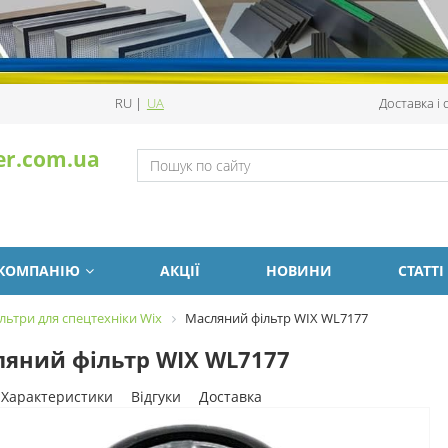
RU
|
UA
Доставка і
er.com.ua
 КОМПАНІЮ
АКЦІЇ
НОВИНИ
СТАТТІ
льтри для спецтехніки Wix
Масляний фільтр WIX WL7177
яний фільтр WIX WL7177
Характеристики
Відгуки
Доставка