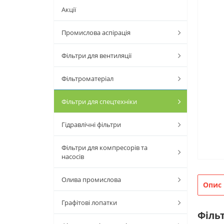
Акції
Промислова аспірація
Фільтри для вентиляції
Фільтроматеріал
Фільтри для спецтехніки
Гідравлічні фільтри
Фільтри для компресорів та
насосів
Олива промислова
Опис
Графітові лопатки
Філь