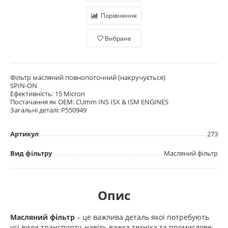
Порівняння
Вибране
Фільтр масляний повнопоточний (накручується)
SPIN-ON
Ефективність: 15 Micron
Постачання як OEM: CUmm INS ISX & ISM ENGINES
Загальні деталі: P550949
Артикул
273
Вид фільтру
Масляний фільтр
Опис
Масляний фільтр
– це важлива деталь якої потребують
усі види транспорту, навіть важка техніка та промислове