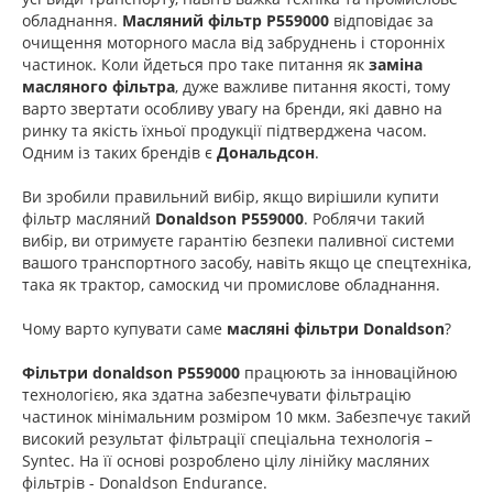
обладнання.
Масляний фільтр P559000
відповідає за
очищення моторного масла від забруднень і сторонніх
частинок. Коли йдеться про таке питання як
заміна
масляного фільтра
, дуже важливе питання якості, тому
варто звертати особливу увагу на бренди, які давно на
ринку та якість їхньої продукції підтверджена часом.
Одним із таких брендів є
Дональдсон
.
Ви зробили правильний вибір, якщо вирішили купити
фільтр масляний
Donaldson P559000
. Роблячи такий
вибір, ви отримуєте гарантію безпеки паливної системи
вашого транспортного засобу, навіть якщо це спецтехніка,
така як трактор, самоскид чи промислове обладнання.
Чому варто купувати саме
масляні фільтри Donaldson
?
Фільтри donaldson P559000
працюють за інноваційною
технологією, яка здатна забезпечувати фільтрацію
частинок мінімальним розміром 10 мкм. Забезпечує такий
високий результат фільтрації спеціальна технологія –
Syntec. На її основі розроблено цілу лінійку масляних
фільтрів - Donaldson Endurance.