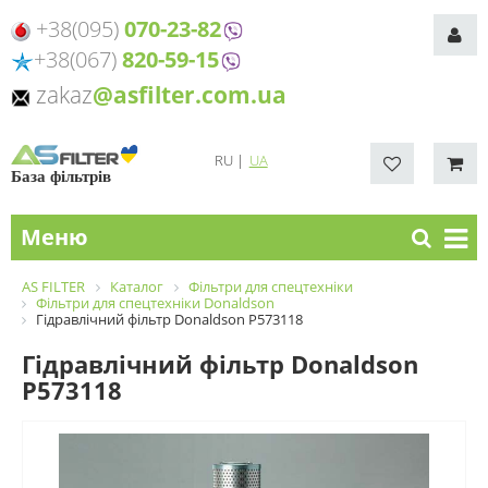
+38(095)
070-23-82
+38(067)
820-59-15
zakaz
@asfilter.com.ua
RU
|
UA
База фільтрів
Меню
AS FILTER
Каталог
Фільтри для спецтехніки
Фільтри для спецтехніки Donaldson
Гідравлічний фільтр Donaldson P573118
Гідравлічний фільтр Donaldson
P573118