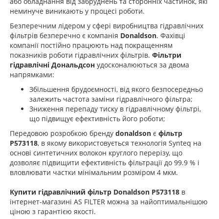
або обладнання від забруднень та сторонніх частинок, які
неминуче виникають у процесі роботи.
Безперечним лідером у сфері виробництва гідравлічних
фільтрів безперечно є компанія
Donaldson
. Фахівці
компанії постійно працюють над покращенням
показників роботи гідравлічних фільтрів.
Фільтри
гідравлічні Дональдсон
удосконалюються за двома
напрямками:
Збільшення брудоємності, від якого безпосередньо
залежить частота заміни гідравлічного фільтра;
Зниження перепаду тиску в гідравлічному фільтрі,
що підвищує ефективність його роботи;
Передовою розробкою бренду
donaldson
є
фільтр
P573118
, в якому використовується технологія Synteq на
основі синтетичних волокон круглого перерізу, що
дозволяє підвищити ефективність фільтрації до 99.9 % і
вловлювати частки мінімальним розміром 4 мкм.
Купити гідравлічний фільтр Donaldson P573118
в
інтернет-магазині AS FILTER можна за найоптимальнішою
ціною з гарантією якості.