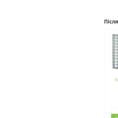
Після
П