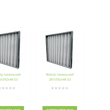
тр панельний
Фільтр панельний
2х592х48 G3
287х592х48 G3