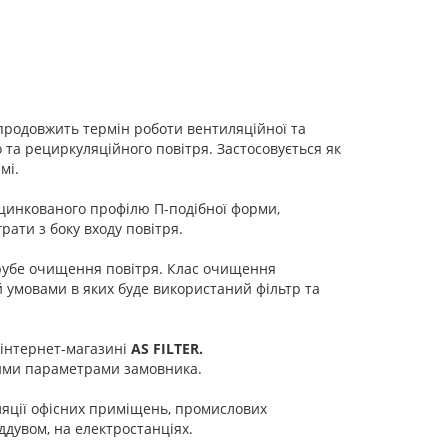
 продовжить термін роботи вентиляційної та
та рециркуляційного повітря. Застосовується як
мі.
оцинкованого профілю П-подібної форми,
ати з боку входу повітря.
грубе очищення повітря. Клас очищення
й умовами в яких буде використаний фільтр та
 інтернет-магазині
AS FILTER.
ними параметрами замовника.
ляції офісних приміщень, промислових
ддувом, на електростанціях.