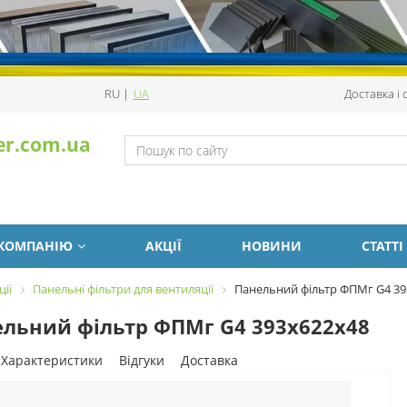
RU
|
UA
Доставка і
er.com.ua
 КОМПАНІЮ
АКЦІЇ
НОВИНИ
СТАТТІ
ції
Панельні фільтри для вентиляції
Панельний фільтр ФПМг G4 39
льний фільтр ФПМг G4 393х622х48
Характеристики
Відгуки
Доставка