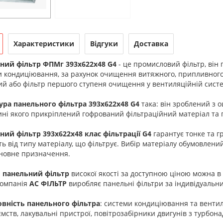
Характеристики
Відгуки
Доставка
ний фільтр ФПМг 393х622х48 G4
- це промисловий фільтр, він
 кондиціювання, за рахунок очищення витяжного, припливного 
й або фільтр першого ступеня очищення у вентиляційній систе
ура панельного фільтра 393х622х48 G4
така: він зроблений з 
ні якого прикріплений гофрований фільтраційний матеріал та гр
ний фільтр 393х622х48 клас фільтрації G4
гарантує тонке та 
ь від типу матеріалу, що фільтрує. Вибір матеріалу обумовлени
сновне призначення.
 панельний фільтр
високої якості за доступною ціною можна в
компанія
АС ФІЛЬТР
виробляє панельні фільтри за індивідуаль
овність панельного фільтра
: системи кондиціювання та венти
мств, лакувальні пристрої, повітрозабірники двигунів з турбона