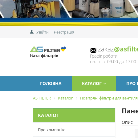
Увійти
Реєстрація
zakaz
@asfilt
Графік роботи
База фільтрів
пн.-пт. с 09:00 до 17:00
ГОЛОВНА
КАТАЛОГ
ПРО
AS FILTER
Каталог
Повітряні фільтри для вентиля
Пане
КАТАЛОГ
Опис
Про компанію