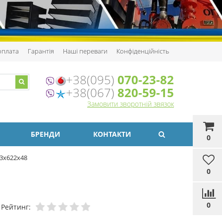
 оплата
Гарантія
Наші переваги
Конфіденційність
+38(095)
070-23-82
+38(067)
820-59-15
Замовити зворотній звязок
БРЕНДИ
КОНТАКТИ
0
3х622х48
0
0
Рейтинг: