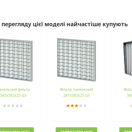
 перегляду цієї моделі найчастіше купують
анельний фільтр
Фільтр панельний
Філь
592х592х25 G3
287х592х25 G3
59