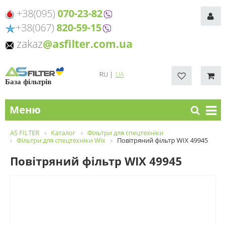
+38(095)
070-23-82
+38(067)
820-59-15
zakaz
@asfilter.com.ua
RU
|
UA
База фільтрів
Меню
AS FILTER
Каталог
Фільтри для спецтехніки
Фільтри для спецтехніки Wix
Повітряний фільтр WIX 49945
Повітряний фільтр WIX 49945