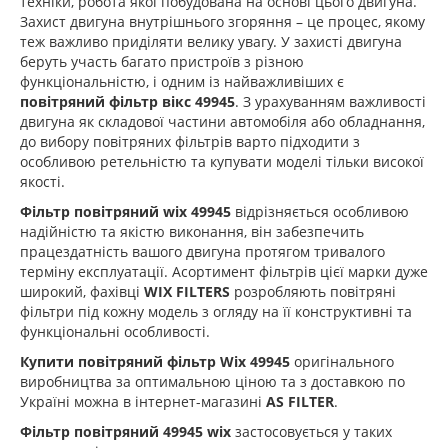
техніки, робота якої побудована на основі цього двигуна.
Захист двигуна внутрішнього згоряння – це процес, якому
теж важливо приділяти велику увагу. У захисті двигуна
беруть участь багато пристроїв з різною
функціональністю, і одним із найважливіших є
повітряний фільтр вікс 49945
. З урахуванням важливості
двигуна як складової частини автомобіля або обладнання,
до вибору повітряних фільтрів варто підходити з
особливою ретельністю та купувати моделі тільки високої
якості.
Фільтр повітряний wix 49945
відрізняється особливою
надійністю та якістю виконання, він забезпечить
працездатність вашого двигуна протягом тривалого
терміну експлуатації. Асортимент фільтрів цієї марки дуже
широкий, фахівці
WIX FILTERS
розробляють повітряні
фільтри під кожну модель з огляду на її конструктивні та
функціональні особливості.
Купити повітряний фільтр Wix 49945
оригінального
виробництва за оптимальною ціною та з доставкою по
Україні можна в інтернет-магазині
AS FILTER
.
Фільтр повітряний 49945 wix
застосовується у таких