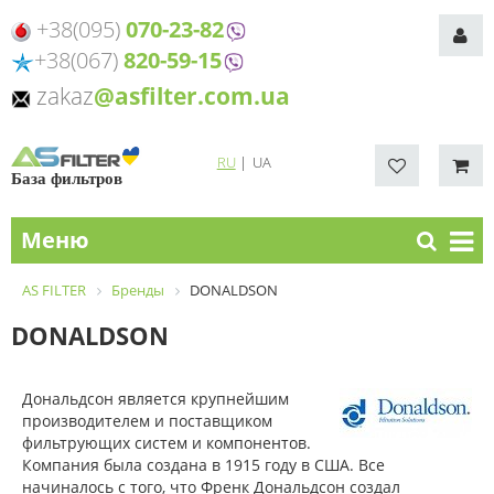
+38(095)
070-23-82
+38(067)
820-59-15
zakaz
@asfilter.com.ua
RU
|
UA
База фильтров
Меню
AS FILTER
Бренды
DONALDSON
DONALDSON
Дональдсон является крупнейшим
производителем и поставщиком
фильтрующих систем и компонентов.
Компания была создана в 1915 году в США. Все
начиналось с того, что Френк Дональдсон создал