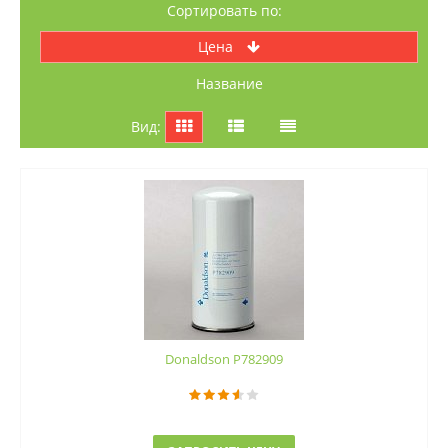
Сортировать по:
Цена
название
Вид:
Donaldson P782909